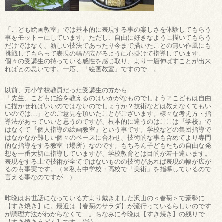
「こども絵画教室」では基本的に表現する事の楽しさを体験してもらう
事をモットーにしています。ただし、自由に好きなように描いてもらう
だけではなく、新しい技法であったり今まで描いたことの無い作風にも
挑戦してもらって表現の幅が広がるように心掛けて指導しています。
個々の受講生の持っている感性を感じ取り、より一層伸ばすことが出来
ればとの思いです。一応、「絵画教室」ですので…。
以前、元小学校教員だった受講生の方から
「先生、こどもに絵を教えるのはいかがなものでしょう？こどもは自由
に描かせればいいのではないのでしょうか？技術などは教えなくてもい
いのでは…」とのご意見を頂いたことがございます。様々な考え方・指
導法があっていいと思うのですが、根本的に違うのはここは『学校』で
はなくて『個人指導の絵画教室』という事です。学校などの集団指導で
はなかなか難しい個々のペースに合わせ、技術的な事も含めてより専門
的な指導をする教室（場所）なのです。もちろん子どもたちの自由な発
想を一番大切に指導していますが、学校教育とは目的が若干違います。
表現をする上で技術が全てではないものの技術があれば表現の幅が広が
るのも事実です。（※私も中学校・高校で「美術」を指導しているので
言える事なのですが…）
昨晩はお世話になっている方より戴きました沢山の＜春菊＞で豪勢に
【すき焼き】に。最近は【春菊のサラダ】が流行っているらしいのです
が調理方法がわからなくて…。ちなみに今晩は【すき焼き】の残りで
【すき焼きうどん】です…(笑)