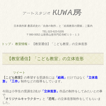
日本画作家 桑原武史の「自身の制作」と「絵画教室の開催」ご案内
TEL.
023-623-5205
〒990-0052 山形県山形市円応寺町１０－１３
トップ
›
教室情報
›
【教室通信】「こども教室」の立体造形
【教室通信】「こども教室」の立体造形
ツイート
【こども教室】
の希望する受講生には
「絵画」
だけではなく
「立体造
形」「工作」
制作などの指導もしています。
今回は小学生の受講生2名が
「立体造形」
作品の制作をしてみたいとの事
で
「オリジナルキャラクター」
と
「恐竜」
の立体造形制作をしてもらいま
した。