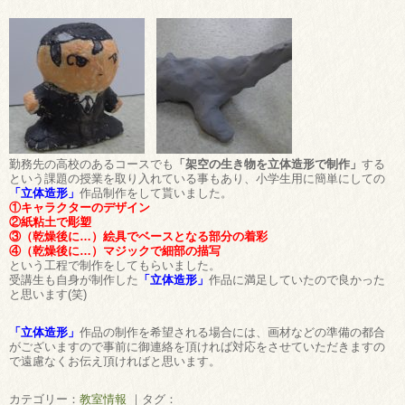
勤務先の高校のあるコースでも
「架空の生き物を立体造形で制作」
する
という課題の授業を取り入れている事もあり、小学生用に簡単にしての
「立体造形」
作品制作をして貰いました。
①キャラクターのデザイン
②紙粘土で彫塑
③（乾燥後に…）絵具でベースとなる部分の着彩
④（乾燥後に…）マジックで細部の描写
という工程で制作をしてもらいました。
受講生も自身が制作した
「立体造形」
作品に満足していたので良かった
と思います(笑)
「立体造形」
作品の制作を希望される場合には、画材などの準備の都合
がございますので事前に御連絡を頂ければ対応をさせていただきますの
で遠慮なくお伝え頂ければと思います。
カテゴリー：
教室情報
｜タグ：