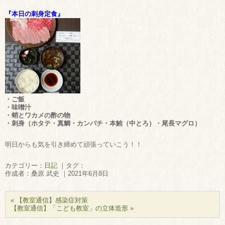
『本日の刺身定食』
・ご飯
・味噌汁
・蛸とワカメの酢の物
・刺身（ホタテ・真鯛・カンパチ・本鮪（中とろ）・尾長マグロ）
明日からも気を引き締めて頑張っていこう！！
カテゴリー：
日記
｜タグ：
作成者：桑原 武史 ｜2021年6月8日
«
【教室通信】感染症対策
【教室通信】「こども教室」の立体造形
»