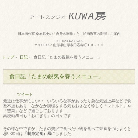
日本画作家 桑原武史の「自身の制作」と「絵画教室の開催」ご案内
TEL.
023-623-5205
〒990-0052 山形県山形市円応寺町１０－１３
トップ
›
日記
›
食日記「たまの鋭気を養うメニュー」
食日記「たまの鋭気を養うメニュー」
ツイート
最近は仕事が忙しい中、いろいろな事があったり急な気温上昇などで食
欲不振もあり、なかなか調理をする気もおきなく珍しく「レトルト」や
「惣菜」などで過ごしております…。
高校勤務日も「おにぎり」の日々です…。
その様な中ですが、たまの贅沢で食べたい物を食べて栄養をつけようと
思い本日は
『刺身定食』風
にしました。