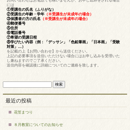
お問い合わせはお電話でも構いませんが、お申し込みをされる場合
には
①受講生の氏名（ふりがな）
②受講生の年齢・学年
（※受講生が未成年の場合）
③保護者の方の氏名
（※受講生が未成年の場合）
④郵便番号
⑤住所
⑥電話番号
⑦希望の受講日程
⑧学びたい内容（例：「デッサン」「色鉛筆画」「日本画」「受験
対策」…）
を記載の上【お問い合わせ】から送信ください。
上記の必要事項を送信いただけない場合にはお申し込みを受理いた
し兼ねますのでご了承ください。
送信内容を確認後に詳細についてのご連絡を致します。
最近の投稿
花笠まつり
８月教室についてのお知らせ