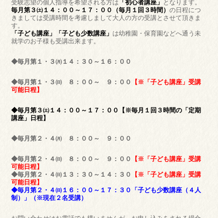
受験志望の個人指導を希望される方は
「初心者講座」
となります。
毎月第３㈯１４：００～１７：００
（
毎月１回３時間）
の日程につ
きましては受講時間を考慮しまして大人の方の受講とさせて頂きま
す。
「子ども講座」「子ども少数講座」
は幼稚園・保育園などへ通う未
就学のお子様も受講出来ます。
◆毎月第１・３㈪１４：３０～１６：００
◆毎月第１・３㈰ ８：００～ ９：００
【※「子ども講座」受講
可能日程】
◆毎月第３㈯１４：００～１７：００【※毎月１回３時間の「定期
講座」日程】
◆毎月第２・４㈪ ８：００～ ９：００
◆毎月第２・４㈰ ８：００～ ９：００
【※「子ども講座」受講
可能日程】
◆毎月第２・４㈰１３：３０～１４：３０
【※「子ども講座」受講
可能日程】
◆毎月第２・４㈰１６：００～１７：３０「子ども少数講座（４人
制）」（※現在２名受講）