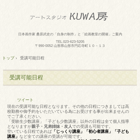
日本画作家 桑原武史の「自身の制作」と「絵画教室の開催」ご案内
TEL.
023-623-5205
〒990-0052 山形県山形市円応寺町１０－１３
トップ
›
受講可能日程
受講可能日程
ツイート
現在の受講可能な日程となります。その他の日程につきましては高
校勤務や御予約をいただいている為にお受けする事が出来ませんの
でご了承ください。
「受験生少数講座」「子ども少数講座」以外の日程は全て個人指導
となりますが
親子・兄弟姉妹・友人
での受講も可能です。
空いている日程であれば
「じっくり講座」「初心者講座」「子ども
講座」
など全ての講座の受講が可能です。